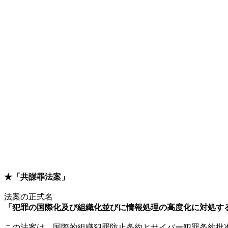
★「共謀罪法案」
法案の正式名
「犯罪の国際化及び組織化並びに情報処理の高度化に対処す
この法案は、国際的組織犯罪防止条約とサイバー犯罪条約批