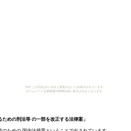
[PR] この広告は3ヶ月以上更新がないため表示されています。
ホームページを更新後24時間以内に表示されなくなります。
るための刑法等 の一部を改正する法律案」
准のための 国内法措置ということで出されています。